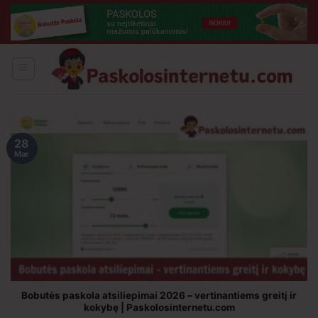
Skip
to
content
28
Mar
Bobutės paskola atsiliepimai 2026 – vertinantiems greitį ir
kokybę | Paskolosinternetu.com