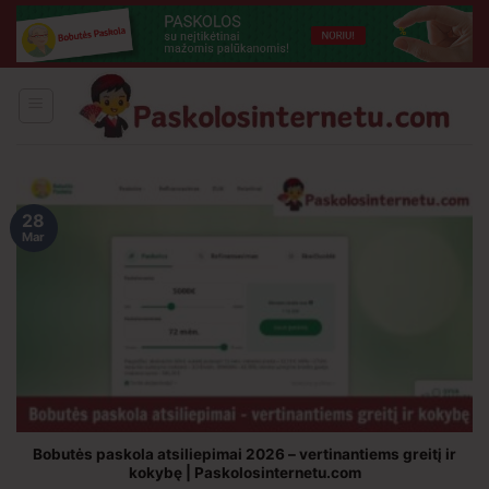
Skip
to
content
28
Mar
Bobutės paskola atsiliepimai 2026 – vertinantiems greitį ir
kokybę | Paskolosinternetu.com